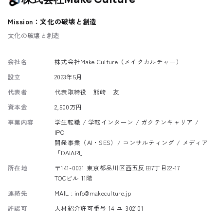
Mission：文化の破壊と創造
文化の破壊と創造
会社名
株式会社Make Culture（メイクカルチャー）
設立
2023年5月
代表者
代表取締役 熊崎 友
資本金
2,500万円
事業内容
学生転職 / 学転インターン / ガクテンキャリア /
IPO
開発事業（AI・SES）/ コンサルティング / メディア
「DAIARI」
所在地
〒141-0031 東京都品川区西五反田7丁目22-17
TOCビル 11階
連絡先
MAIL :
info@makeculture.jp
許認可
人材紹介許可番号 14-ユ-302101