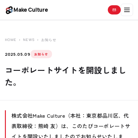
Make Culture
ABOUT
HOME
›
NEWS
› お知らせ
私たちの思想
CONCEPT
2025.05.09
お知らせ
向き合う課題
コーポレートサイトを開設しまし
PROBLEM
た。
データから見る知見
INSIGHT
私たちのアプローチ
APPROACH
株式会社Make Culture（本社：東京都品川区、代
表取締役：熊崎 友）は、このたびコーポレートサ
サービス
SERVICE
イトを開設いたしましたのでお知らせいたしま