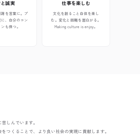
謝と誠実
仕事を楽しむ
感謝を言葉に。プ
文化を創ること自体を楽し
実に、自分のコン
む。変化と困難を面白がる。
ョンも保つ。
Making culture is enjoy。
に苦しんでいます。
会をつくることで、より良い社会の実現に貢献します。