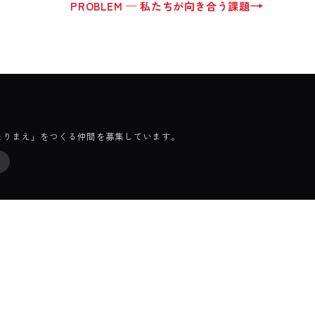
→
PROBLEM — 私たちが向き合う課題
たりまえ」をつくる仲間を募集しています。
）