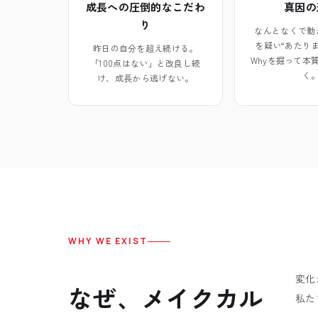
成長への圧倒的なこだわ
真因の
り
なんとなくで動
を疑い“あたり
昨日の自分を超え続ける。
Whyを掘って本
「100点はない」と改良し続
く
け、成長から逃げない。
WHY WE EXIST
変化
なぜ、メイクカル
私た