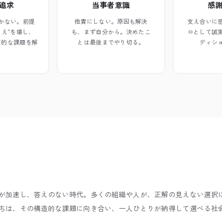
追求
当事者意識
感
かない。前提
他責にしない。原因も解決
支え合いに
まえ”を壊し、
も、まず自分から。決めたこ
ロとして誠
質的な課題を解
とは最後までやり切る。
ディシ
。
が加速し、答えのない時代。多くの組織や人が、正解の見えない選択
ちは、その構造的な課題に向き合い、一人ひとりが納得して選べる社