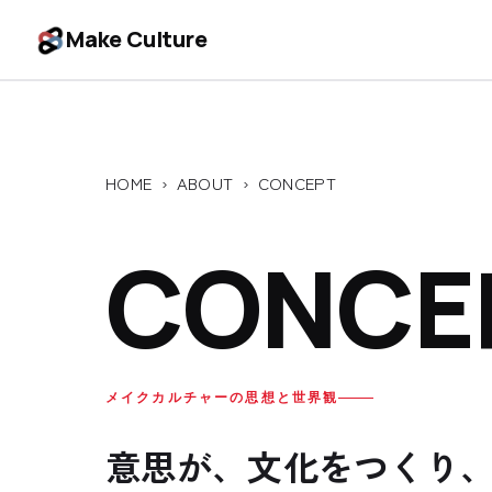
Make Culture
ABOUT
私たちの思想
HOME
›
ABOUT
› CONCEPT
CONCEPT
向き合う課題
CONCE
PROBLEM
データから見る知見
INSIGHT
私たちのアプローチ
APPROACH
メイクカルチャーの思想と世界観
意思が、文化をつくり
サービス
SERVICE